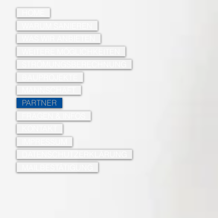
HOME
WARUM SANIEREN
WAS WIR ANBIETEN
WEITERE MÖGLICHKEITEN
STRÖMUNGSBERECHNUNG
BAUPROJEKTE
MANNSCHAFT
PARTNER
FRAGEN & INFOS
KONTAKT
IMPRESSUM
DATENSCHUTZERKLÄRUNG
MAILBESTÄTIGUNG