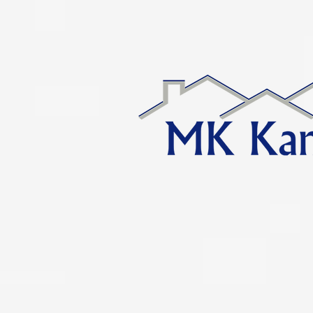
google-site-verification=keiafWYRvkHsMYjrxR28X2DVSirtKlmazxWXBupW0Bs